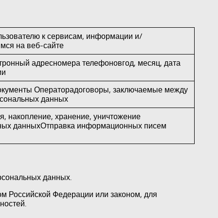
льзователю к сервисам, информации и/
мся на веб-сайте
тронный адресномера телефоновгод, месяц, дата
ии
документы Операторадоговоры, заключаемые между
рсональных данных
ия, накопление, хранение, уничтожение
ьных данныхОтправка информационных писем
ерсональных данных.
м Российской Федерации или законом, для
ностей.