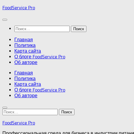
Перейти
FoodService Pro
к
содержимому
Найти:
Главная
Политика
Карта сайта
О блоге FoodService Pro
Об авторе
Главная
Политика
Карта сайта
О блоге FoodService Pro
Об авторе
Найти:
FoodService Pro
Профессиональная среда для бизнеса в индустрии питан